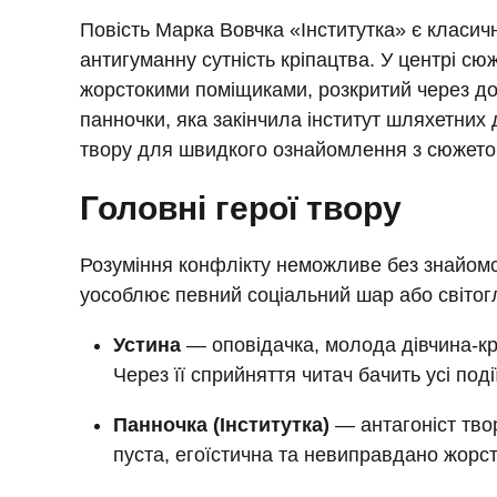
Повість Марка Вовчка «Інститутка» є класич
антигуманну сутність кріпацтва. У центрі с
жорстокими поміщиками, розкритий через дол
панночки, яка закінчила інститут шляхетних
твору для швидкого ознайомлення з сюжето
Головні герої твору
Розуміння конфлікту неможливе без знайомс
уособлює певний соціальний шар або світог
Устина
— оповідачка, молода дівчина-кр
Через її сприйняття читач бачить усі події
Панночка (Інститутка)
— антагоніст твор
пуста, егоїстична та невиправдано жорст