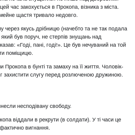
цей час закохується в Прокопа, візника з міста.
імейне щастя тривало недовго.
у через якусь дрібницю (начебто та не так подала
, який був поруч, не стерпів знущань над
казав: «Годі, пані, годі!». Це був нечуваний на той
ити поміщицю.
Прокопа в бунті та замаху на її життя. Чоловік-
зміг захистити слугу перед розлюченою дружиною.
инесли несподівану свободу.
опа віддали в рекрути (в солдати). У ті часи це
 фактично вигнання.