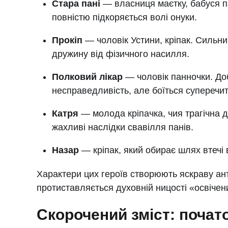
Стара пані
— власниця маєтку, бабуся п
повністю підкоряється волі онуки.
Прокіп
— чоловік Устини, кріпак. Сильни
дружину від фізичного насилля.
Полковий лікар
— чоловік панночки. Доб
несправедливість, але боїться суперечит
Катря
— молода кріпачка, чия трагічна д
жахливі наслідки свавілля панів.
Назар
— кріпак, який обирає шлях втечі в
Характери цих героїв створюють яскраву ан
протиставляється духовній ницості «освічен
Скорочений зміст: почато