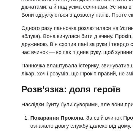
дівчатами, а й над усіма селянами. Устина в 
Вони одружуються з дозволу панів. Проте с
Одного разу панночка розлютилася на Устин
яблука). Вона кинулася бити дівчину. Прокіп
дружиною. Він схопив пані за руки і твердо с
час вчинок — кріпак підняв руку, щоб зупин
Панночка влаштувала істерику, звинувативши 
лікар, хоч і розумів, що Прокіп правий, не 
Розв’язка: доля героїв
Наслідки бунту були суворими, але вони пр
Покарання Прокопа.
За свій вчинок Прок
означало довгу службу далеко від дому,