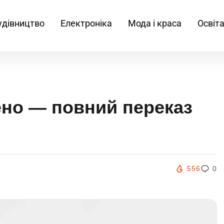
удівництво
Електроніка
Мода і краса
Освіт
ено — повний переказ
556
0