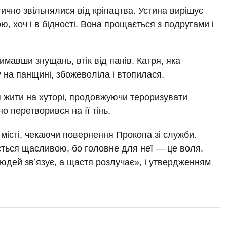
чно звільнялися від кріпацтва. Устина вирішує
ою, хоч і в бідності. Вона прощається з подругами і
имавши знущань, втік від панів. Катря, яка
 на панщині, збожеволіла і втопилася.
 жити на хуторі, продовжуючи тероризувати
о перетворився на її тінь.
 місті, чекаючи повернення Прокопа зі служби.
ється щасливою, бо головне для неї — це воля.
людей зв’язує, а щастя розлучає», і утвердженням