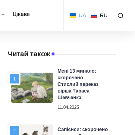
а
Цікаве
UA
RU
Читай також
Мені 13 минало:
скорочено –
Стислий переказ
вірша Тараса
Шевченка
11.04.2025
Сапієнси: скорочено