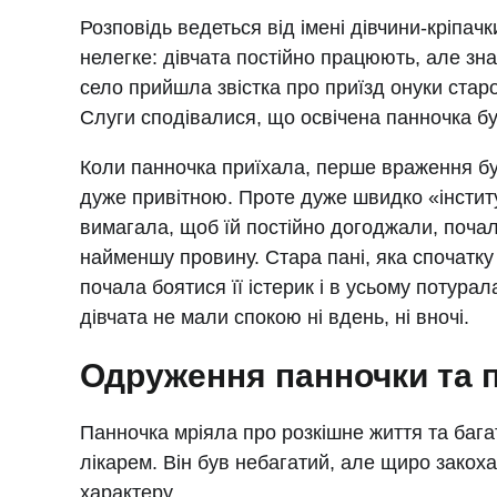
Розповідь ведеться від імені дівчини-кріпачк
нелегке: дівчата постійно працюють, але знах
село прийшла звістка про приїзд онуки старої
Слуги сподівалися, що освічена панночка бу
Коли панночка приїхала, перше враження б
дуже привітною. Проте дуже швидко «інстит
вимагала, щоб їй постійно догоджали, почала 
найменшу провину. Стара пані, яка спочатку
почала боятися її істерик і в усьому потура
дівчата не мали спокою ні вдень, ні вночі.
Одруження панночки та п
Панночка мріяла про розкішне життя та бага
лікарем. Він був небагатий, але щиро закоха
характеру.