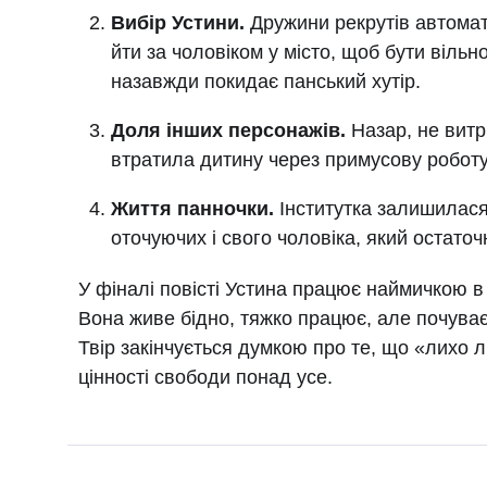
Вибір Устини.
Дружини рекрутів автомати
йти за чоловіком у місто, щоб бути вільн
назавжди покидає панський хутір.
Доля інших персонажів.
Назар, не витр
втратила дитину через примусову роботу
Життя панночки.
Інститутка залишилася
оточуючих і свого чоловіка, який остаточн
У фіналі повісті Устина працює наймичкою в
Вона живе бідно, тяжко працює, але почува
Твір закінчується думкою про те, що «лихо 
цінності свободи понад усе.