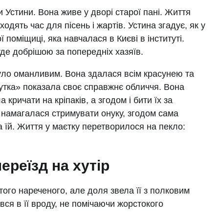
и Устини. Вона живе у дворі старої пані. Життя
одять час для пісень і жартів. Устина згадує, як у
 поміщиці, яка навчалася в Києві в інституті.
де добрішою за попередніх хазяїв.
уло оманливим. Вона здалася всім красунею та
утка» показала своє справжнє обличчя. Вона
кричати на кріпаків, а згодом і бити їх за
 намагалася стримувати онуку, згодом сама
ла їй. Життя у маєтку перетворилося на пекло:
ереїзд на хутір
того нареченого, але доля звела її з полковим
вся в її вроду, не помічаючи жорстокого