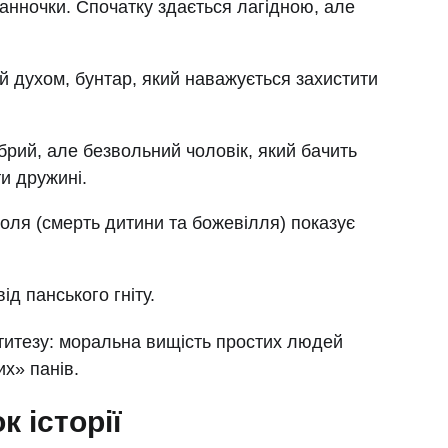
анночки. Спочатку здається лагідною, але
й духом, бунтар, який наважується захистити
рий, але безвольний чоловік, який бачить
и дружині.
оля (смерть дитини та божевілля) показує
ід панського гніту.
титезу: моральна вищість простих людей
их» панів.
к історії