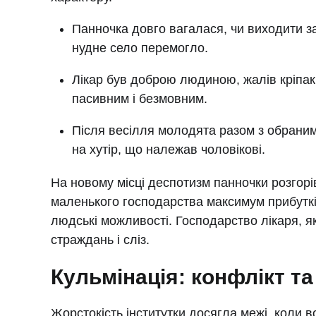
Панночка довго вагалася, чи виходити за
нудне село перемогло.
Лікар був доброю людиною, жалів кріпак
пасивним і безмовним.
Після весілля молодята разом з обраним
на хутір, що належав чоловікові.
На новому місці деспотизм панночки розгорі
маленького господарства максимум прибутк
людські можливості. Господарство лікаря, я
страждань і сліз.
Кульмінація: конфлікт т
Жорстокість інститутки досягла межі, коли