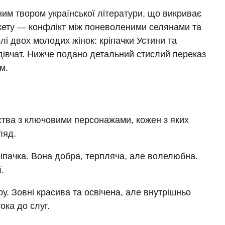
ним твором української літератури, що викриває
южету — конфлікт між поневоленими селянами та
і двох молодих жінок: кріпачки Устини та
 дівчат. Нижче подано детальний стислий переказ
м.
тва з ключовими персонажами, кожен з яких
ляд.
іпачка. Вона добра, терпляча, але волелюбна.
.
у. Зовні красива та освічена, але внутрішньо
ока до слуг.