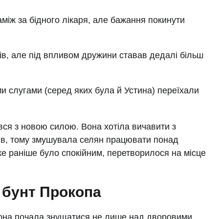
між за бідного лікаря, але бажання покинути
ів, але під впливом дружини ставав дедалі більш
и слугами (серед яких була й Устина) переїхали
вся з новою силою. Вона хотіла вичавити з
ів, тому змушувала селян працювати понад
ке раніше було спокійним, перетворилося на місце
а бунт Прокопа
 вона почала знущатися не лише над дворовими