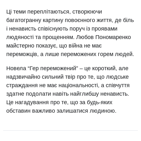
Ці теми переплітаються, створюючи
багатогранну картину повоєнного життя, де біль
і ненависть співіснують поруч із проявами
людяності та прощенням. Любов Пономаренко
майстерно показує, що війна не має
переможців, а лише переможених горем людей.
Новела “Гер переможений” – це короткий, але
надзвичайно сильний твір про те, що людське
страждання не має національності, а співчуття
здатне подолати навіть найглибшу ненависть.
Це нагадування про те, що за будь-яких
обставин важливо залишатися людиною.