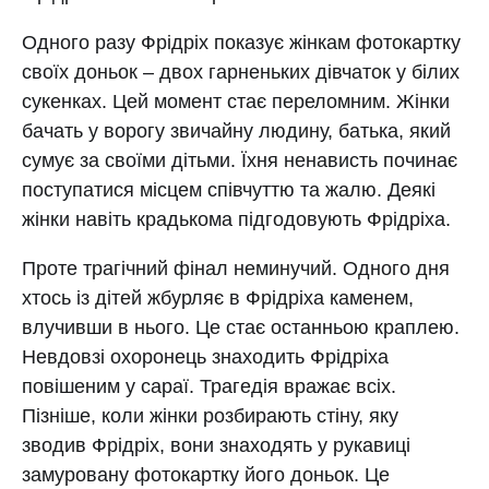
Одного разу Фрідріх показує жінкам фотокартку
своїх доньок – двох гарненьких дівчаток у білих
сукенках. Цей момент стає переломним. Жінки
бачать у ворогу звичайну людину, батька, який
сумує за своїми дітьми. Їхня ненависть починає
поступатися місцем співчуттю та жалю. Деякі
жінки навіть крадькома підгодовують Фрідріха.
Проте трагічний фінал неминучий. Одного дня
хтось із дітей жбурляє в Фрідріха каменем,
влучивши в нього. Це стає останньою краплею.
Невдовзі охоронець знаходить Фрідріха
повішеним у сараї. Трагедія вражає всіх.
Пізніше, коли жінки розбирають стіну, яку
зводив Фрідріх, вони знаходять у рукавиці
замуровану фотокартку його доньок. Це