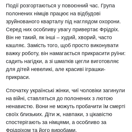
Події розгортаються у повоєнний час. Група
полонених німців працює на відбудові
зруйнованого кварталу під наглядом охорони.
Серед них особливу увагу привертає Фрідріх.
Він не такий, як інші – худий, хворий, часто
кашляє. Замість того, щоб просто виконувати
важку роботу, він намагається прикрасити руїни:
садить нагідки, а зі шматків цегли виготовляє
для дітей невеликі, але красиві іграшки-
прикраси.
Спочатку українські жінки, чиї чоловіки загинули
на війні, ставляться до полонених з лютою
ненавистю. Вони не можуть пробачити їм смерті
своїх близьких. Діти ж, навпаки, з цікавістю
спостерігають за німцями, а особливо за
Фрідріхом та його виробами.