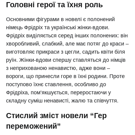
Головні герої та їхня роль
Основними фігурами в новелі є полонений
німець Фрідріх та українські жінки-вдови.
Фрідріх виділяється серед інших полонених: він
хворобливий, слабкий, але має потяг до краси –
виготовляє прикраси з цегли, садить квіти біля
руїн. Жінки-вдови спершу ставляться до німців
з неприхованою ненавистю, адже вони –
вороги, що принесли горе в їхні родини. Проте
поступово їхнє ставлення, особливо до
Фрідріха, пом’якшується, переростаючи у
складну суміш ненависті, жалю та співчуття.
Стислий зміст новели “Гер
переможений”