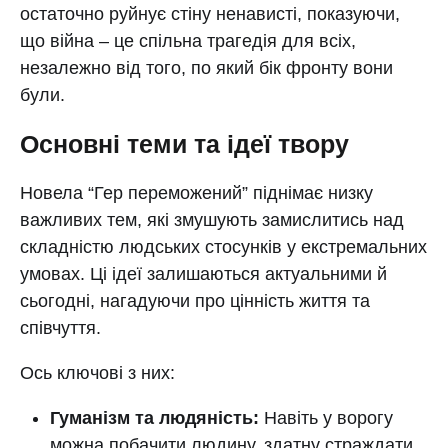
остаточно руйнує стіну ненависті, показуючи,
що війна – це спільна трагедія для всіх,
незалежно від того, по який бік фронту вони
були.
Основні теми та ідеї твору
Новела “Гер переможений” піднімає низку
важливих тем, які змушують замислитись над
складністю людських стосунків у екстремальних
умовах. Ці ідеї залишаються актуальними й
сьогодні, нагадуючи про цінність життя та
співчуття.
Ось ключові з них:
Гуманізм та людяність:
Навіть у ворогу
можна побачити людину, здатну страждати,