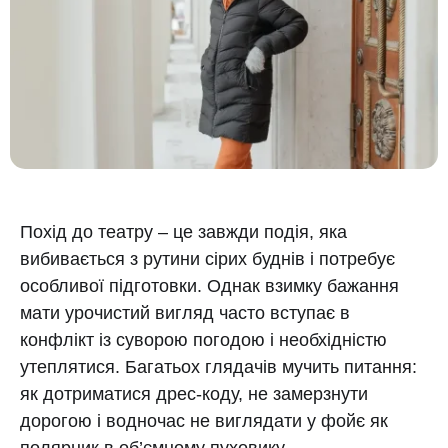
Похід до театру – це завжди подія, яка
вибивається з рутини сірих буднів і потребує
особливої підготовки. Однак взимку бажання
мати урочистий вигляд часто вступає в
конфлікт із суворою погодою і необхідністю
утеплятися. Багатьох глядачів мучить питання:
як дотриматися дрес-коду, не замерзнути
дорогою і водночас не виглядати у фойє як
полярник в об’ємному пуховику.