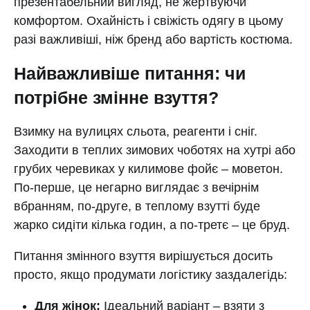
презентабельний вигляд, не жертвуючи
комфортом. Охайність і свіжість одягу в цьому
разі важливіші, ніж бренд або вартість костюма.
Найважливіше питання: чи
потрібне змінне взуття?
Взимку на вулицях сльота, реагенти і сніг.
Заходити в теплих зимових чоботях на хутрі або
грубих черевиках у килимове фойє – моветон.
По-перше, це негарно виглядає з вечірнім
вбранням, по-друге, в теплому взутті буде
жарко сидіти кілька годин, а по-третє – це бруд.
Питання змінного взуття вирішується досить
просто, якщо продумати логістику заздалегідь:
Для жінок:
Ідеальний варіант – взяти з