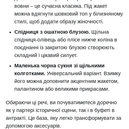
вовни – це сучасна класика. Під жакет
можна вдягнути шовковий топ у білизняному
стилі, щоб додати образу жіночності.
Спідниця з ошатною блузою.
Щільна
спідниця-олівець або плісе нижче коліна в
поєднанні із закритою блузою створюють
складний і цікавий силует.
Маленька чорна сукня зі щільними
колготками.
Універсальний варіант. Взимку
його можна доповнити акцентним жакетом,
палантином або великими прикрасами.
Обираючи ці речі, ви почуватиметеся доречно
як у партері історичної сцени, так і в буфеті в
антракті. Це база, яку легко трансформувати за
допомогою аксесуарів.