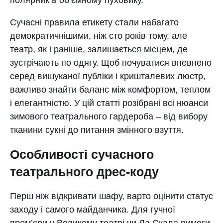
Сучасні правила етикету стали набагато
демократичнішими, ніж сто років тому, але
театр, як і раніше, залишається місцем, де
зустрічають по одягу. Щоб почуватися впевнено
серед вишуканої публіки і кришталевих люстр,
важливо знайти баланс між комфортом, теплом
і елегантністю. У цій статті розібрані всі нюанси
зимового театрального гардероба – від вибору
тканини сукні до питання змінного взуття.
Особливості сучасного
театрального дрес-коду
Перш ніж відкривати шафу, варто оцінити статус
заходу і самого майданчика. Для гучної
прем’єри у Великому театрі чи Ла Скала вимоги