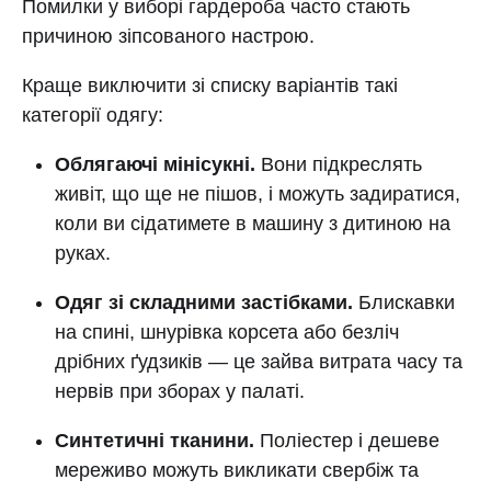
Помилки у виборі гардероба часто стають
причиною зіпсованого настрою.
Краще виключити зі списку варіантів такі
категорії одягу:
Облягаючі мінісукні.
Вони підкреслять
живіт, що ще не пішов, і можуть задиратися,
коли ви сідатимете в машину з дитиною на
руках.
Одяг зі складними застібками.
Блискавки
на спині, шнурівка корсета або безліч
дрібних ґудзиків — це зайва витрата часу та
нервів при зборах у палаті.
Синтетичні тканини.
Поліестер і дешеве
мереживо можуть викликати свербіж та