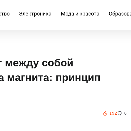
ство
Электроника
Мода и красота
Образов
т между собой
 магнита: принцип
192
0