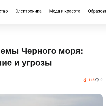
ство
Электроника
Мода и красота
Образов
лемы Черного моря:
ие и угрозы
148
0