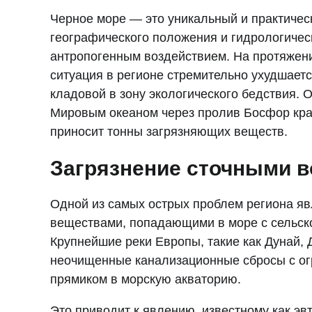
Черное море — это уникальный и практическ
географического положения и гидрологичес
антропогенным воздействием. На протяжени
ситуация в регионе стремительно ухудшает
кладовой в зону экологического бедствия. 
Мировым океаном через пролив Босфор край
приносит тонны загрязняющих веществ.
Загрязнение сточными в
Одной из самых острых проблем региона я
веществами, попадающими в море с сельск
Крупнейшие реки Европы, такие как Дунай, 
неочищенные канализационные сбросы с огр
прямиком в морскую акваторию.
Это приводит к явлению, известному как э