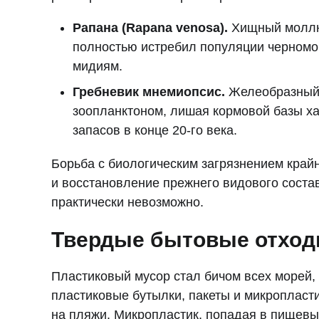
Рапана (Rapana venosa).
Хищный моллюс
полностью истребил популяции черномор
мидиям.
Гребневик мнемиопсис.
Желеобразный о
зоопланктоном, лишая кормовой базы ха
запасов в конце 20-го века.
Борьба с биологическим загрязнением крайн
и восстановление прежнего видового состав
практически невозможно.
Твердые бытовые отхо
Пластиковый мусор стал бичом всех морей,
пластиковые бутылки, пакеты и микропласт
на пляжи. Микропластик, попадая в пищевые