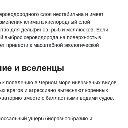
сероводородного слоя нестабильна и имеет
 изменения климата кислородный слой
ство для дельфинов, рыб и моллюсков. Если
ий выброс сероводорода на поверхность в
ет привести к масштабной экологической
ние и вселенцы
о к появлению в Черном море инвазивных видов
ых врагов и агрессивно вытесняют коренных
акваторию вместе с балластными водами судов,
лоссальный ущерб биоразнообразию и