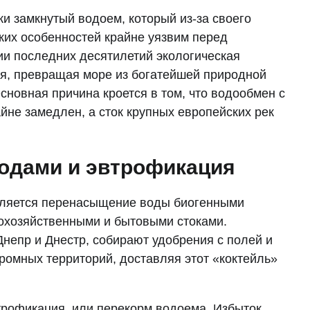
и замкнутый водоем, который из-за своего
ких особенностей крайне уязвим перед
и последних десятилетий экологическая
ся, превращая море из богатейшей природной
Основная причина кроется в том, что водообмен с
не замедлен, а сток крупных европейских рек
одами и эвтрофикация
вляется перенасыщение воды биогенными
охозяйственными и бытовыми стоками.
Днепр и Днестр, собирают удобрения с полей и
омных территорий, доставляя этот «коктейль»
втрофикация, или перекорм водоема. Избыток