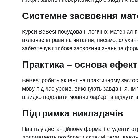
Системне засвоєння мат
Курси BeBest побудовані логічно: матеріал 
включає вправи на читання, письмо, слухан
забезпечує глибоке засвоєння знань та фор
Практика – основа ефект
BeBest робить акцент на практичному засто
мову під час уроків, виконують завдання, ім
швидко подолати мовний бар’єр та відчути в
Підтримка викладачів
Навіть у дистанційному форматі студенти от
допомагають розбирати складні теми, дають