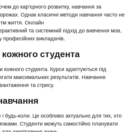
ючем до кар’єрного розвитку, навчання за
орожах. Однак класичні методи навчання часто не
итм життя. Онлайн
ерактивний та системний підхід до вивчення мов,
ку професійних викладачів.
о кожного студента
би кожного студента. Курси адаптуються під
ягати максимальних результатів. Навчання
вантаження та стресу.
навчання
і будь-коли. Це особливо актуально для тих, хто
’язками. Студенти можуть самостійно планувати
 для закріплення знань.