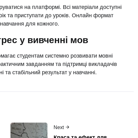
руватися на платформі. Всі матеріали доступні
ік та приступати до уроків. Онлайн формат
 навчання для кожного.
грес у вивченні мов
омагає студентам системно розвивати мовні
рактичним завданням та підтримці викладачів
і та стабільний результат у навчанні.
Next
Краса та ефект для