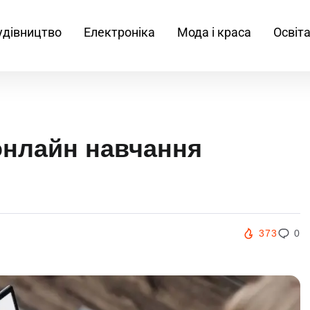
удівництво
Електроніка
Мода і краса
Освіт
онлайн навчання
373
0