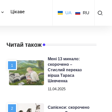
а
Цікаве
UA
RU
Читай також
Мені 13 минало:
скорочено –
Стислий переказ
вірша Тараса
Шевченка
11.04.2025
Сапієнси: скорочено