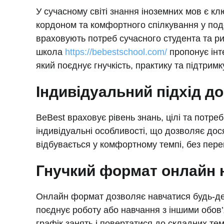
У сучасному світі знання іноземних мов є кл
кордоном та комфортного спілкування у под
враховують потреб сучасного студента та р
школа
https://bebestschool.com/
пропонує інт
який поєднує гнучкість, практику та підтрим
Індивідуальний підхід д
BeBest враховує рівень знань, цілі та потре
індивідуальні особливості, що дозволяє дос
відбувається у комфортному темпі, без пере
Гнучкий формат онлайн 
Онлайн формат дозволяє навчатися будь-де 
поєднує роботу або навчання з іншими обов
графік занять і повертатися до складних тем