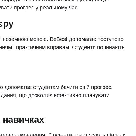
вати прогрес у реальному часі.
єру
ня іноземною мовою. BeBest допомагає поступово
нням і практичним вправам. Студенти починають
о допомагає студентам бачити свій прогрес.
авдання, що дозволяє ефективно планувати
 навичках
сьмового мовлення. Студенти практикують діалоги,