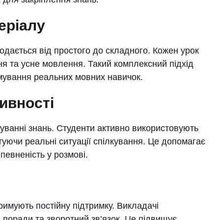
еріалу
подається від простого до складного. Кожен урок
ня та усне мовлення. Такий комплексний підхід
мування реальних мовних навичок.
ивності
суванні знань. Студенти активно використовують
ітуючи реальні ситуації спілкування. Це допомагає
певненість у розмові.
римують постійну підтримку. Викладачі
 поради та зворотний зв’язок. Це підвищує