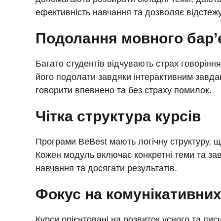
ефективність навчання та дозволяє відстежу
Подолання мовного бар’
Багато студентів відчувають страх говорін
його подолати завдяки інтерактивним завда
говорити впевнено та без страху помилок.
Чітка структура курсів
Програми BeBest мають логічну структуру, щ
Кожен модуль включає конкретні теми та з
навчання та досягати результатів.
Фокус на комунікативних
Курси орієнтовані на розвиток усного та пи