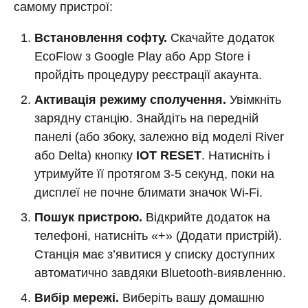
самому пристрої:
Встановлення софту.
Скачайте додаток
EcoFlow з Google Play або App Store і
пройдіть процедуру реєстрації акаунта.
Активація режиму сполучення.
Увімкніть
зарядну станцію. Знайдіть на передній
панелі (або збоку, залежно від моделі River
або Delta) кнопку
IOT RESET
. Натисніть і
утримуйте її протягом 3-5 секунд, поки на
дисплеї не почне блимати значок Wi-Fi.
Пошук пристрою.
Відкрийте додаток на
телефоні, натисніть «+» (Додати пристрій).
Станція має з’явитися у списку доступних
автоматично завдяки Bluetooth-виявленню.
Вибір мережі.
Виберіть вашу домашню